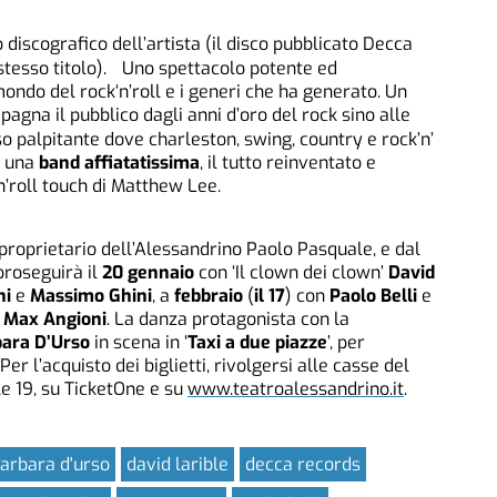
o discografico dell’artista (il disco pubblicato Decca
stesso titolo). Uno spettacolo potente ed
ondo del rock‘n’roll e i generi che ha generato. Un
gna il pubblico dagli anni d’oro del rock sino alle
palpitante dove charleston, swing, country e rock’n’
i una
band affiatatissima
, il tutto reinventato e
’roll touch di Matthew Lee.
 proprietario dell’Alessandrino Paolo Pasquale, e dal
proseguirà il
20 gennaio
con ‘Il clown dei clown’
David
ni
e
Massimo Ghini
, a
febbraio
(
il 17
) con
Paolo Belli
e
n
Max Angioni
. La danza protagonista con la
bara D’Urso
in scena in ‘
Taxi a due piazze
’, per
. Per l’acquisto dei biglietti, rivolgersi alle casse del
le 19, su TicketOne e su
www.teatroalessandrino.it
.
arbara d'urso
david larible
decca records