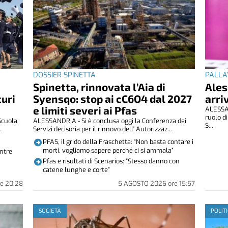
DOSSIER SPINETTA
PALLA
Spinetta, rinnovata l’Aia di
Ales
turi
Syensqo: stop ai cC6O4 dal 2027
arri
e limiti severi ai Pfas
ALESSAN
ruolo d
Scuola
ALESSANDRIA - Si è conclusa oggi la Conferenza dei
S...
.
Servizi decisoria per il rinnovo dell' Autorizzaz...
PFAS, il grido della Fraschetta: “Non basta contare i
morti, vogliamo sapere perché ci si ammala”
entre
Pfas e risultati di Scenarios: “Stesso danno con
catene lunghe e corte”
re
20:28
5 AGOSTO 2026
ore
15:57
SOCIETÀ
POLIT