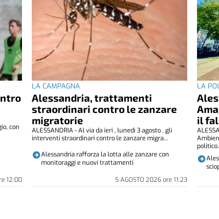
LA CAMPAGNA
LA PO
ontro
Alessandria, trattamenti
Ales
straordinari contro le zanzare
Amag
migratorie
il f
io, con
ALESSANDRIA - Al via da ieri , lunedì 3 agosto , gli
ALESSAN
interventi straordinari contro le zanzare migra...
Ambient
politico.
Alessandria rafforza la lotta alle zanzare con
Ales
monitoraggi e nuovi trattamenti
scio
re
12:00
5 AGOSTO 2026
ore
11:23