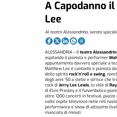
A Capodanno il
Lee
Al teatro Alessandrino, serata speciale
ALESSANDRIA – Il
teatro Alessandrin
ospitando il pianista e performer
Mat
appuntamento davvero speciale a tea
Matthew Lee è cantante e pianista dal
dello spirito
rock’n’roll e swing
, nonc
degli anni ’50 a stelle e strisce che tr
rock di
Jerry Lee Lewis
, lo stile di
Ray
di Elvis Presley e il funambolico pia
oltre 1200 concerti in festival, piazze
volte ospite televisivo nelle reti nazi
performance e show di altissimo livel
manciata di minuti.