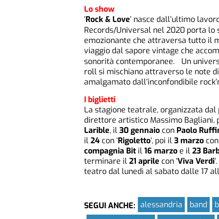
Lo show
‘
Rock & Love
’ nasce dall’ultimo lavor
Records/Universal nel 2020 porta lo 
emozionante che attraversa tutto il m
viaggio dal sapore vintage che accompa
sonorità contemporanee. Un universo 
roll si mischiano attraverso le note d
amalgamato dall’inconfondibile rock’n
I biglietti
La stagione teatrale, organizzata dal
direttore artistico Massimo Bagliani, 
Larible
, il
30 gennaio
con
Paolo Ruffi
il
24
con ‘
Rigoletto
’, poi il
3 marzo
co
compagnia Bit
il
16 marzo
e il
23 Bar
terminare il
21 aprile
con ‘
Viva Verdi
’
teatro dal lunedì al sabato dalle 17 al
alessandria
band
b
SEGUI ANCHE: