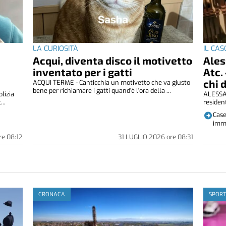
LA CURIOSITÀ
IL CAS
Acqui, diventa disco il motivetto
Ales
inventato per i gatti
Atc.
chi 
ACQUI TERME - Canticchia un motivetto che va giusto
bene per richiamare i gatti quand'è l'ora della ...
lizia
ALESSAN
...
resident
Case
immo
re
08:12
31 LUGLIO 2026
ore
08:31
CRONACA
SPORT