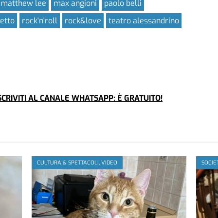
matthew lee
max angioni
paolo belli
letto
rock'n'roll
rock&love
teatro alessandrino
CRIVITI AL CANALE WHATSAPP: È GRATUITO!
CULTURA & SPETTACOLI, VIDEO
SOCIE