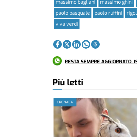
massimo bagliani
massimo ghini
paolo pasquale
paolo ruffini
rigo
viva verdi
RESTA SEMPRE AGGIORNATO. IS
Più letti
CRONACA