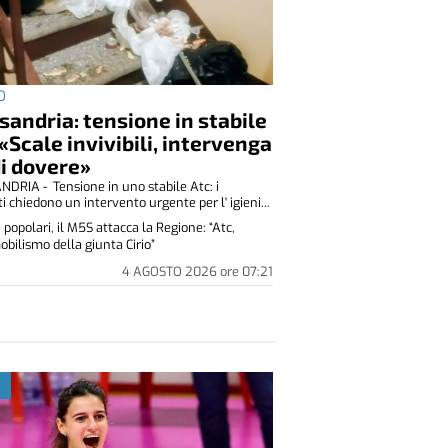
O
sandria: tensione in stabile
 «Scale invivibili, intervenga
di dovere»
DRIA - Tensione in uno stabile Atc: i
i chiedono un intervento urgente per l' igieni...
 popolari, il M5S attacca la Regione: “Atc,
bilismo della giunta Cirio”
4 AGOSTO 2026
ore
07:21