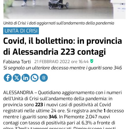
Unità di Crisi: i dati aggiornati sull'andamento della pandemia
UNITÀ DI CRISI
Covid, il bollettino: in provincia
di Alessandria 223 contagi
Fabiana Torti
21 FEBBRAIO 2022
ore
16:44
Si segnala un ulteriore decesso mentre i guariti sono 346
ALESSANDRIA – Quotidiano aggiornamento con i numeri
dell’Unità di Crisi sull’andamento della pandemia: in
provincia sono
223
i nuovi casi di positività al Covid
registrati nelle ultime 24 ore. Si registra anche
1
decesso
mentre i guariti sono
346
. In Piemonte 2.047 nuovi
contagi con tasso di positività pari al 6,3% a fronte di
oltre 32mila tamponi processati. Diminuiscono i posti