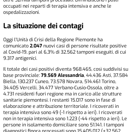
occupati nei reparti di terapia intensiva e anche le
ospedalizzazioni.
La situazione dei contagi
Oggi l’Unità di Crisi della Regione Piemonte ha
comunicato
2.047
nuovi casi di persone risultate positive
al Covid-19, pari al 6,3% di 32.562 tamponi eseguiti, di cui
9.317 antigenici.
Il totale dei casi positivi diventa 968.465, così suddivisi su
base provinciale:
79.569 Alessandria
, 44.436 Asti, 37.584
Biella, 130.237 Cuneo, 73.578 Novara, 514.461 Torino,
34.405 Vercelli, 34.477 Verbano-Cusio-Ossola, oltre a
4.731 residenti fuori regione ma in carico alle strutture
sanitarie piemontesi. I restanti 15.017 sono in fase di
elaborazione e attribuzione territoriale. I ricoverati in
terapia intensiva sono 49 (-1 rispetto a ieri). I ricoverati
non in terapia intensiva sono 1.223 (-44 rispetto a ieri). Le
persone in isolamento domiciliare sono 51.141. I tamponi
diagnostici finora processati sono 15.405.012 (+32.562