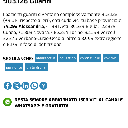
903.126 Guariti
I pazienti guariti diventano complessivamente 903.126
(+4.014 rispetto a ieri), così suddivisi su base provinciale:
74.293 Alessandria
, 41.991 Asti, 35.234 Biella, 122.879
Cuneo, 70.303 Novara, 482.254 Torino, 32.059 Vercelli,
32.375 Verbano-Cusio-Ossola, oltre a 3.559 extraregione
e 8.179 in fase di definizione.
alessandria
bollettino
coronavirus
covid-19
SEGUI ANCHE:
piemonte
unità di crisi
RESTA SEMPRE AGGIORNATO. ISCRIVITI AL CANALE
WHATSAPP: È GRATUITO!