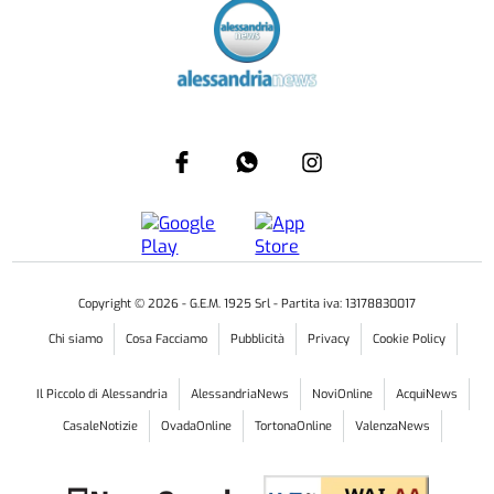
Copyright ©
2026
- G.E.M. 1925 Srl - Partita iva: 13178830017
Chi siamo
Cosa Facciamo
Pubblicità
Privacy
Cookie Policy
Il Piccolo di Alessandria
AlessandriaNews
NoviOnline
AcquiNews
CasaleNotizie
OvadaOnline
TortonaOnline
ValenzaNews