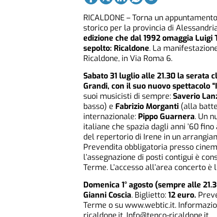
RICALDONE – Torna un appuntamento m
storico per la provincia di Alessandri
edizione che dal 1992 omaggia Luigi 
sepolto: Ricaldone
. La manifestazione
Ricaldone, in Via Roma 6.
Sabato 31 luglio alle 21.30 la serata 
Grandi, con il suo nuovo spettacolo “I
suoi musicisti di sempre:
Saverio Lan
basso) e
Fabrizio Morganti
(alla batt
internazionale:
Pippo Guarnera
. Un n
italiane che spazia dagli anni ’60 fino
del repertorio di Irene in un arrangia
Prevendita obbligatoria presso cinem
l’assegnazione di posti contigui è cons
Terme. L’accesso all’area concerto è li
Domenica 1° agosto (sempre alle 21.30)
Gianni Coscia
. Biglietto:
12 euro.
Preve
Terme o su www.webtic.it. Informazion
ricaldone.it
. Info@tenco-ricaldone.it.