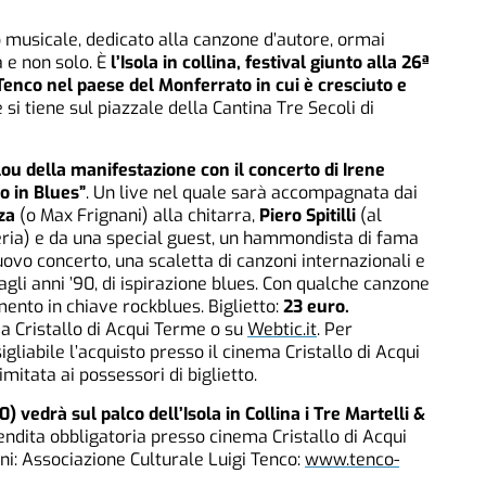
usicale, dedicato alla canzone d’autore, ormai
a e non solo. È
l’Isola in collina, festival giunto alla 26ª
Tenco nel paese del Monferrato in cui è cresciuto e
 si tiene sul piazzale della Cantina Tre Secoli di
clou della manifestazione con il concerto di Irene
o in Blues”
. Un live nel quale sarà accompagnata dai
za
(o Max Frignani) alla chitarra,
Piero Spitilli
(al
eria) e da una special guest, un hammondista di fama
uovo concerto, una scaletta di canzoni internazionali e
 agli anni ’90, di ispirazione blues. Con qualche canzone
mento in chiave rockblues. Biglietto:
23 euro.
a Cristallo di Acqui Terme o su
Webtic.it
. Per
igliabile l’acquisto presso il cinema Cristallo di Acqui
mitata ai possessori di biglietto.
 vedrà sul palco dell’Isola in Collina i Tre Martelli &
ndita obbligatoria presso cinema Cristallo di Acqui
i: Associazione Culturale Luigi Tenco:
www.tenco-