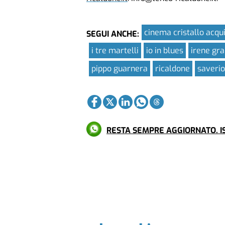
cinema cristallo acqu
SEGUI ANCHE:
i tre martelli
io in blues
irene gra
pippo guarnera
ricaldone
saverio
RESTA SEMPRE AGGIORNATO. IS