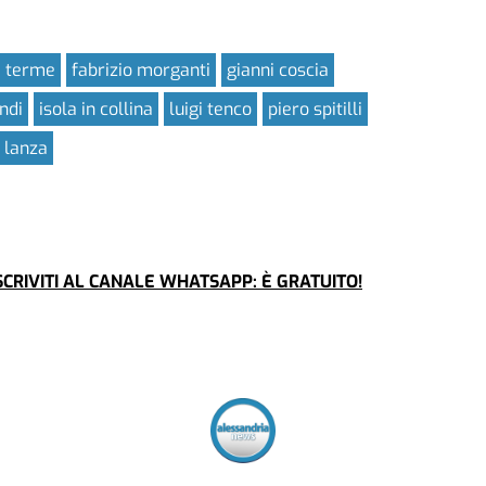
i terme
fabrizio morganti
gianni coscia
ndi
isola in collina
luigi tenco
piero spitilli
 lanza
CRIVITI AL CANALE WHATSAPP: È GRATUITO!