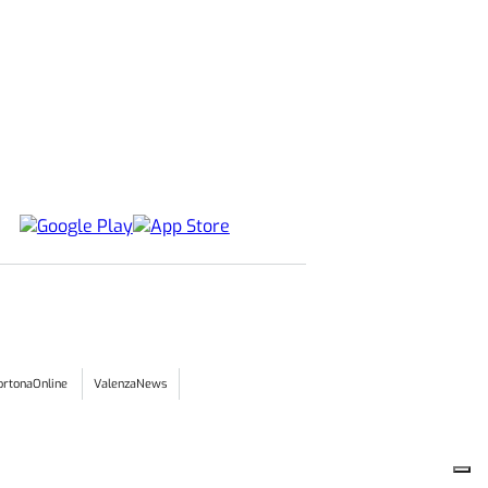
ortonaOnline
ValenzaNews