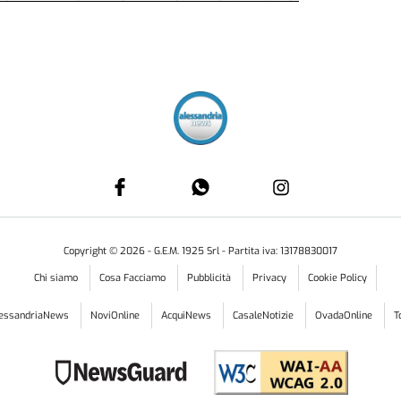
Copyright ©
2026
- G.E.M. 1925 Srl - Partita iva: 13178830017
Chi siamo
Cosa Facciamo
Pubblicità
Privacy
Cookie Policy
lessandriaNews
NoviOnline
AcquiNews
CasaleNotizie
OvadaOnline
T