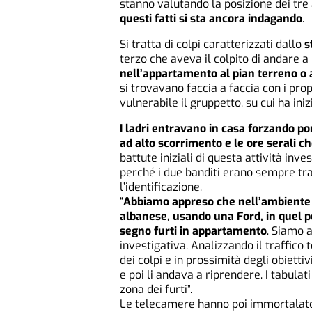
stanno valutando la posizione dei tre
questi fatti si sta ancora indagando
.
Si tratta di colpi caratterizzati dallo
s
terzo che aveva il colpito di andare a
nell’appartamento al pian terreno o 
si trovavano faccia a faccia con i pro
vulnerabile il gruppetto, su cui ha iniz
I ladri entravano in casa forzando po
ad alto scorrimento e le ore serali c
battute iniziali di questa attività in
perché i due banditi erano sempre tr
l’identificazione.
“
Abbiamo appreso che nell’ambiente
albanese, usando una Ford, in quel 
segno furti in appartamento
. Siamo a
investigativa. Analizzando il traffico 
dei colpi e in prossimità degli obiett
e poi li andava a riprendere. I tabula
zona dei furti”.
Le telecamere hanno poi immortalato 