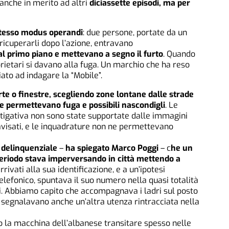
 anche in merito ad altri
diciassette episodi, ma per
tesso modus operandi
: due persone, portate da un
 ricuperarli dopo l’azione, entravano
al primo piano e mettevano a segno il furto
. Quando
prietari si davano alla fuga. Un marchio che ha reso
iato ad indagare la “Mobile”.
rte o finestre, scegliendo zone lontane dalle strade
he permettevano fuga e possibili nascondigli
. Le
vestigativa non sono state supportate dalle immagini
avisati, e le inquadrature non ne permettevano
 delinquenziale
–
ha spiegato Marco Poggi
– c
he un
periodo stava imperversando in città mettendo a
rrivati alla sua identificazione, e a un’ipotesi
telefonico, spuntava il suo numero nella quasi totalità
ivi. Abbiamo capito che accompagnava i ladri sul posto
ti segnalavano anche un’altra utenza rintracciata nella
la macchina dell’albanese transitare spesso nelle