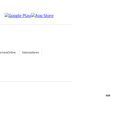
ortonaOnline
ValenzaNews