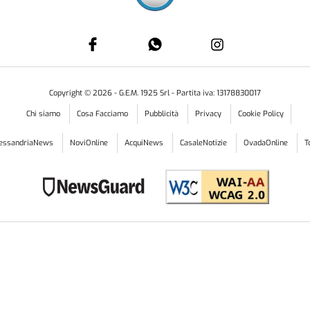
Copyright ©
2026
- G.E.M. 1925 Srl - Partita iva: 13178830017
Chi siamo
Cosa Facciamo
Pubblicità
Privacy
Cookie Policy
lessandriaNews
NoviOnline
AcquiNews
CasaleNotizie
OvadaOnline
T