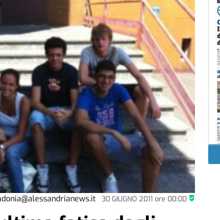
adonia@alessandrianews.it
30 GIUGNO 2011
ore
00:00