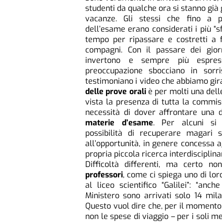
studenti da qualche ora si stanno già
vacanze. Gli stessi che fino a p
dell’esame erano considerati i più “s
tempo per ripassare e costretti a f
compagni. Con il passare dei gior
invertono e sempre più espress
preoccupazione sbocciano in sorri
testimoniano i video che abbiamo gir
delle prove orali
è per molti una del
vista la presenza di tutta la commis
necessità di dover affrontare una 
materie d’esame
. Per alcuni si 
possibilità di recuperare magari s
all’opportunità, in genere concessa a
propria piccola ricerca interdisciplin
Difficoltà differenti, ma certo n
professori
, come ci spiega uno di lor
al liceo scientifico “Galilei”: “an
Ministero sono arrivati solo 14 mil
Questo vuol dire che, per il momento,
non le spese di viaggio – per i soli