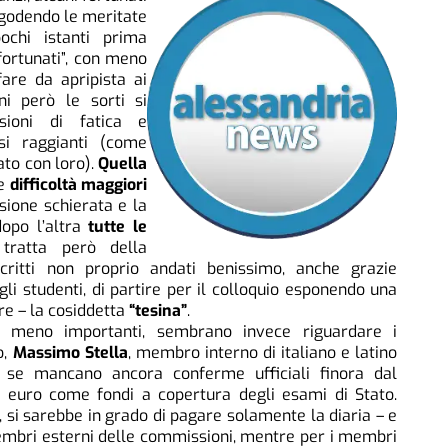
 godendo le meritate
ochi istanti prima
fortunati”, con meno
are da apripista ai
ni però le sorti si
ioni di fatica e
si raggianti (come
ato con loro).
Quella
le
difficoltà maggiori
sione schierata e la
dopo l’altra
tutte le
tratta però della
critti non proprio andati benissimo, anche grazie
gli studenti, di partire per il colloquio esponendo una
are – la cosiddetta
“tesina”
.
on meno importanti, sembrano invece riguardare i
o,
Massimo Stella
, membro interno di italiano e latino
che se mancano ancora conferme ufficiali finora dal
a euro come fondi a copertura degli esami di Stato.
 si sarebbe in grado di pagare solamente la diaria – e
 membri esterni delle commissioni, mentre per i membri