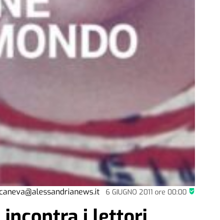
.caneva@alessandrianews.it
6 GIUGNO 2011
ore
00:00
incontra i lettori