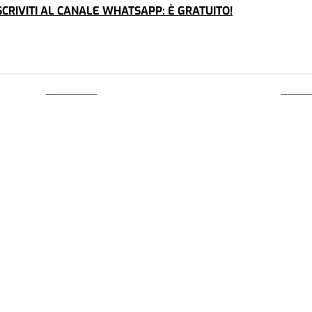
CRIVITI AL CANALE WHATSAPP: È GRATUITO!
CRONACA
ECONO
LA FOTO
AGRIC
abile
Alessandria: bus contro auto in
Ales
venga
piazza Matteotti
Cia 
ALESSANDRIA - Incidente pochi minuti fa in piazza
ALESSAN
Matteotti. Dove un bus di Amag Mobilità si è scont...
ha una 