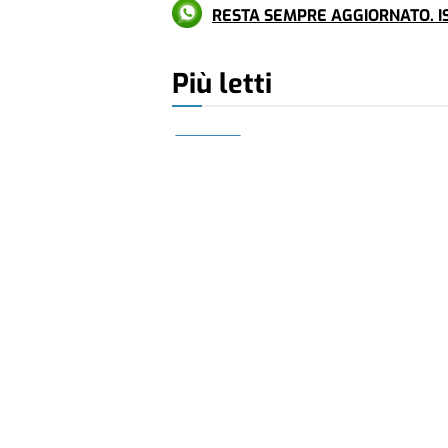
RESTA SEMPRE AGGIORNATO. IS
Più letti
SOCIETÀ
IL CASO
Alessandria: tensione in st
Atc. «Scale invivibili, inter
chi di dovere»