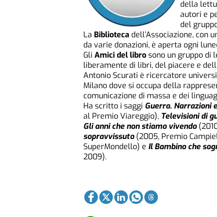
della lettu
autori e p
del gruppo
La
Biblioteca
dell’Associazione, con un
da varie donazioni, è aperta ogni luned
Gli
Amici del libro
sono un gruppo di l
liberamente di libri, del piacere e del
Antonio Scurati è ricercatore universi
Milano dove si occupa della rappresen
comunicazione di massa e dei linguaggi
Ha scritto i saggi
Guerra. Narrazioni e
al Premio Viareggio),
Televisioni di g
Gli anni che non stiamo vivendo
(201
sopravvissuto
(2005, Premio Campiel
SuperMondello) e
Il Bambino che sog
2009).